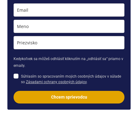
Kedykoľvek sa môžeš odhlásiť kliknutím na „odhlásiť sa“ priamo v
emaily.
Súhlasím so spracovaním mojich osobných údajov v súlade
so
Zásadami ochrany osobných údajov
.
Chcem sprievodcu
olizmu. Poskytujeme Výklady, Hodiny, Webináre, Kurzy a Pobyty.