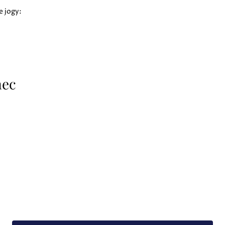
e jogy:
nec
orozumieť sebe samému?
n!
nerovať svoju vlastnú astrologickú mapu
„, ktorý ťa
prevedie
krok 