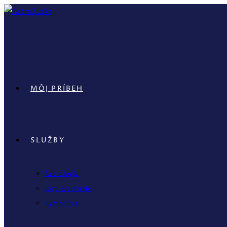
Skip
to
content
MÔJ PRÍBEH
SLUŽBY
Astrológia
Joga & zdravie
Symbolika