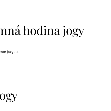
mná hodina jogy
kom jazyku.
jogy