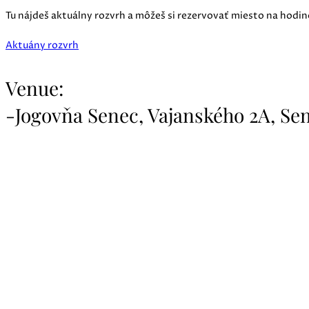
Tu nájdeš aktuálny rozvrh a môžeš si rezervovať miesto na hodin
Aktuány rozvrh
Venue:
-Jogovňa Senec, Vajanského 2A, Se
Chceš odhaliť tajomstvá svojej astrologickej mapy a lepšie p
Odomkni svoj kozmický plá
Zadaj svoj email a získaš jednoduchého sprievodcu „
Ako si vyge